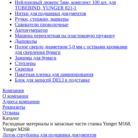
Нейлоновый люверс 5мм, комплект 100 шт. для
TUBEBIND, YUNGER 821-1
Нитки для подшивки документов
Ручки, стержни, маркеры
Сшиватели проволочные
Автонумератор
Машина переплетная на пластиковую пружину
Дыроколы
Полое сверло диаметром 5,0 мм с острыми кромками
для сверления бумаги
Зажимы для бумаги
Степлеры
Скрепки
Пакетная пленка для ламинирования
Блок для записей DELI в подставке
Компания
О компании
Адреса компании
Реквизиты
Отзывы
Каталог
Расходные материалы и запасные части станка Yunger M168,
Yunger M268
Лоток струбцина для подшивки документов