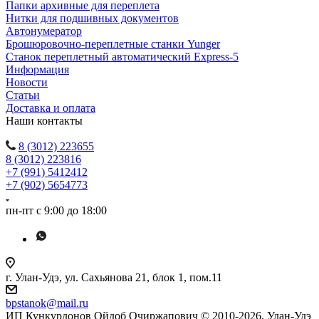
Папки архивные для переплета
Нитки для подшивных документов
Автонумератор
Брошюровочно-переплетные станки Yunger
Станок переплетный автоматический Express-5
Информация
Новости
Статьи
Доставка и оплата
Наши контакты
8 (3012) 223655
8 (3012) 223816
+7 (991) 5412412
+7 (902) 5654773
пн-пт с 9:00 до 18:00
г. Улан-Удэ, ул. Сахьянова 21, блок 1, пом.11
bpstanok@mail.ru
ИП Кункурдонов Ойдоб Очиржапович © 2010-2026, Улан-Удэ