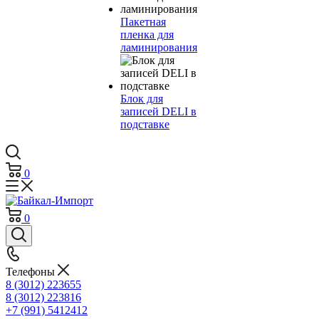
Пакетная
пленка для
ламинирования
Блок для
записей DELI в
подставке
0
0
Телефоны
8 (3012) 223655
8 (3012) 223816
+7 (991) 5412412