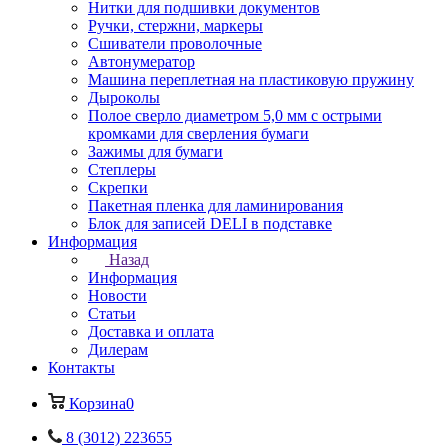
Нитки для подшивки документов
Ручки, стержни, маркеры
Сшиватели проволочные
Автонумератор
Машина переплетная на пластиковую пружину
Дыроколы
Полое сверло диаметром 5,0 мм с острыми
кромками для сверления бумаги
Зажимы для бумаги
Степлеры
Скрепки
Пакетная пленка для ламинирования
Блок для записей DELI в подставке
Информация
Назад
Информация
Новости
Статьи
Доставка и оплата
Дилерам
Контакты
Корзина
0
8 (3012) 223655