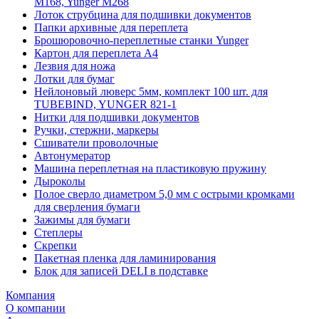
M168, Yunger M268
Лоток струбцина для подшивки документов
Папки архивные для переплета
Брошюровочно-переплетные станки Yunger
Картон для переплета А4
Лезвия для ножа
Лотки для бумаг
Нейлоновый люверс 5мм, комплект 100 шт. для
TUBEBIND, YUNGER 821-1
Нитки для подшивки документов
Ручки, стержни, маркеры
Сшиватели проволочные
Автонумератор
Машина переплетная на пластиковую пружину
Дыроколы
Полое сверло диаметром 5,0 мм с острыми кромками
для сверления бумаги
Зажимы для бумаги
Степлеры
Скрепки
Пакетная пленка для ламинирования
Блок для записей DELI в подставке
Компания
О компании