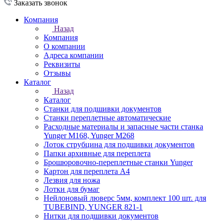
Заказать звонок
Компания
Назад
Компания
О компании
Адреса компании
Реквизиты
Отзывы
Каталог
Назад
Каталог
Станки для подшивки документов
Станки переплетные автоматические
Расходные материалы и запасные части станка
Yunger M168, Yunger M268
Лоток струбцина для подшивки документов
Папки архивные для переплета
Брошюровочно-переплетные станки Yunger
Картон для переплета А4
Лезвия для ножа
Лотки для бумаг
Нейлоновый люверс 5мм, комплект 100 шт. для
TUBEBIND, YUNGER 821-1
Нитки для подшивки документов