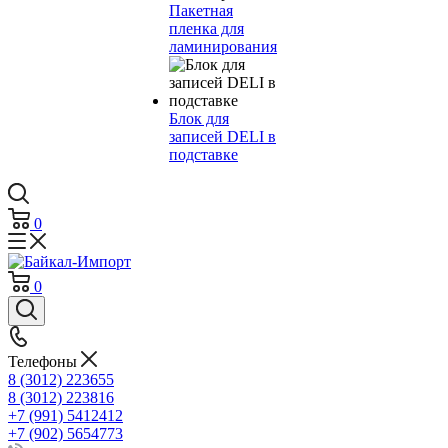
Пакетная
пленка для
ламинирования
Блок для
записей DELI в
подставке
0
0
Телефоны
8 (3012) 223655
8 (3012) 223816
+7 (991) 5412412
+7 (902) 5654773