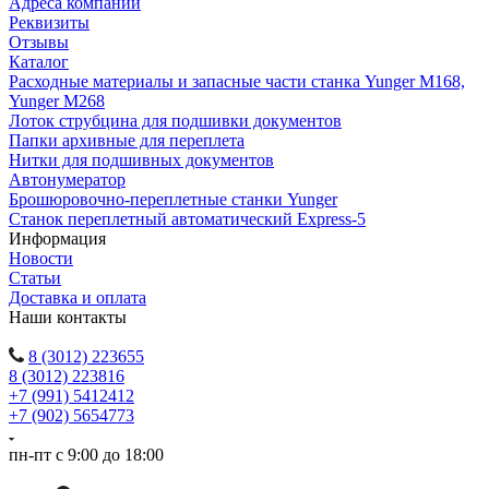
Адреса компании
Реквизиты
Отзывы
Каталог
Расходные материалы и запасные части станка Yunger M168,
Yunger M268
Лоток струбцина для подшивки документов
Папки архивные для переплета
Нитки для подшивных документов
Автонумератор
Брошюровочно-переплетные станки Yunger
Станок переплетный автоматический Express-5
Информация
Новости
Статьи
Доставка и оплата
Наши контакты
8 (3012) 223655
8 (3012) 223816
+7 (991) 5412412
+7 (902) 5654773
пн-пт с 9:00 до 18:00