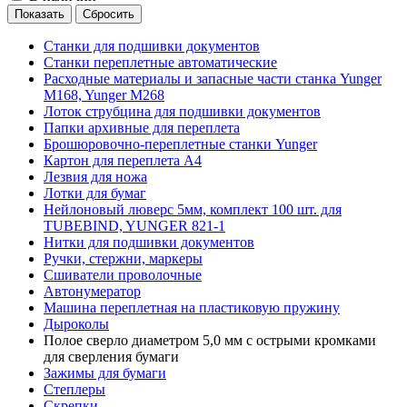
Сбросить
Станки для подшивки документов
Станки переплетные автоматические
Расходные материалы и запасные части станка Yunger
M168, Yunger M268
Лоток струбцина для подшивки документов
Папки архивные для переплета
Брошюровочно-переплетные станки Yunger
Картон для переплета А4
Лезвия для ножа
Лотки для бумаг
Нейлоновый люверс 5мм, комплект 100 шт. для
TUBEBIND, YUNGER 821-1
Нитки для подшивки документов
Ручки, стержни, маркеры
Сшиватели проволочные
Автонумератор
Машина переплетная на пластиковую пружину
Дыроколы
Полое сверло диаметром 5,0 мм с острыми кромками
для сверления бумаги
Зажимы для бумаги
Степлеры
Скрепки