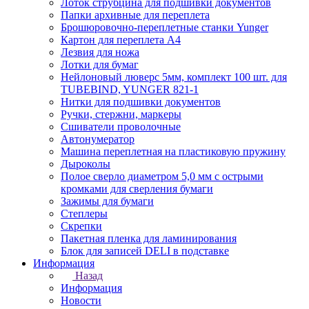
Лоток струбцина для подшивки документов
Папки архивные для переплета
Брошюровочно-переплетные станки Yunger
Картон для переплета А4
Лезвия для ножа
Лотки для бумаг
Нейлоновый люверс 5мм, комплект 100 шт. для
TUBEBIND, YUNGER 821-1
Нитки для подшивки документов
Ручки, стержни, маркеры
Сшиватели проволочные
Автонумератор
Машина переплетная на пластиковую пружину
Дыроколы
Полое сверло диаметром 5,0 мм с острыми
кромками для сверления бумаги
Зажимы для бумаги
Степлеры
Скрепки
Пакетная пленка для ламинирования
Блок для записей DELI в подставке
Информация
Назад
Информация
Новости