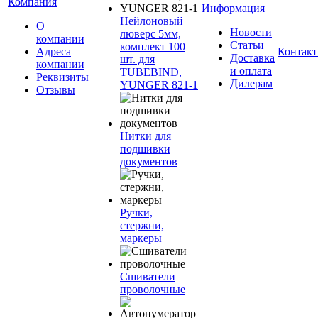
Компания
Информация
Нейлоновый
О
Новости
люверс 5мм,
компании
Статьи
комплект 100
Адреса
Контак
Доставка
шт. для
компании
и оплата
TUBEBIND,
Реквизиты
Дилерам
YUNGER 821-1
Отзывы
Нитки для
подшивки
документов
Ручки,
стержни,
маркеры
Сшиватели
проволочные