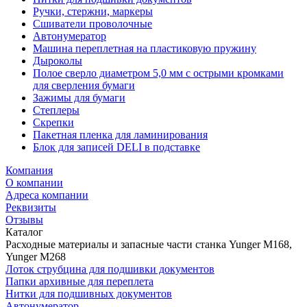
Ручки, стержни, маркеры
Сшиватели проволочные
Автонумератор
Машина переплетная на пластиковую пружину
Дыроколы
Полое сверло диаметром 5,0 мм с острыми кромками
для сверления бумаги
Зажимы для бумаги
Степлеры
Скрепки
Пакетная пленка для ламинирования
Блок для записей DELI в подставке
Компания
О компании
Адреса компании
Реквизиты
Отзывы
Каталог
Расходные материалы и запасные части станка Yunger M168,
Yunger M268
Лоток струбцина для подшивки документов
Папки архивные для переплета
Нитки для подшивных документов
Автонумератор