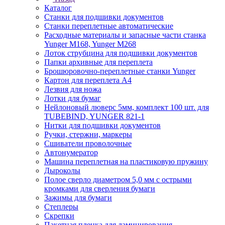
Каталог
Станки для подшивки документов
Станки переплетные автоматические
Расходные материалы и запасные части станка
Yunger M168, Yunger M268
Лоток струбцина для подшивки документов
Папки архивные для переплета
Брошюровочно-переплетные станки Yunger
Картон для переплета А4
Лезвия для ножа
Лотки для бумаг
Нейлоновый люверс 5мм, комплект 100 шт. для
TUBEBIND, YUNGER 821-1
Нитки для подшивки документов
Ручки, стержни, маркеры
Сшиватели проволочные
Автонумератор
Машина переплетная на пластиковую пружину
Дыроколы
Полое сверло диаметром 5,0 мм с острыми
кромками для сверления бумаги
Зажимы для бумаги
Степлеры
Скрепки
Пакетная пленка для ламинирования