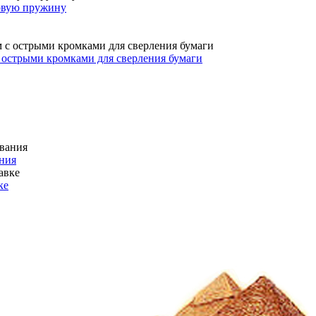
овую пружину
с острыми кромками для сверления бумаги
ния
ке