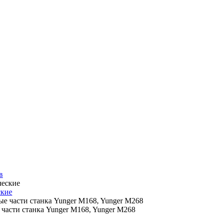
в
ские
 части станка Yunger M168, Yunger M268