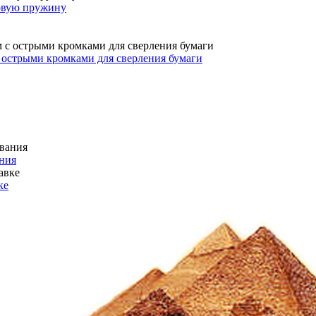
овую пружину
с острыми кромками для сверления бумаги
ния
ке