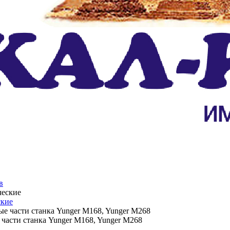
в
ские
 части станка Yunger M168, Yunger M268